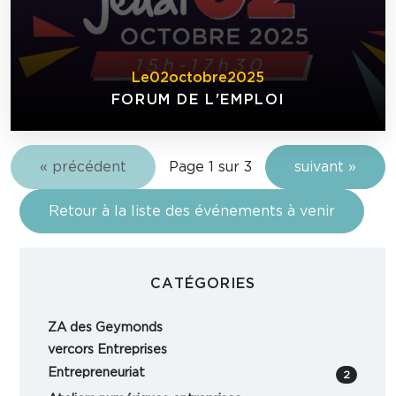
Le
02
octobre
2025
FORUM DE L'EMPLOI
« précédent
Page 1 sur 3
suivant »
Retour à la liste des événements à venir
CATÉGORIES
ZA des Geymonds
vercors Entreprises
Entrepreneuriat
2