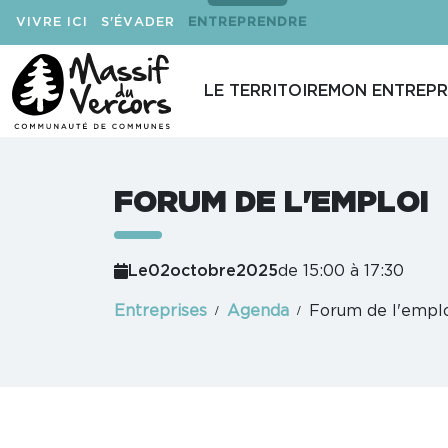
VIVRE ICI
S'ÉVADER
ENTREPRENDRE
LE TERRITOIRE
MON ENTREPR
FORUM DE L'EMPLOI
Le
02
octobre
2025
de 15:00 à 17:30
Entreprises
Agenda
Forum de l'empl