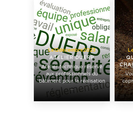
Le
12
décembre
2023
L
ATELIER DUERP
Q
CHA
Atelier technique réservé
aux professionnels du
Vou
bâtiment pour la réalisation
copr
…