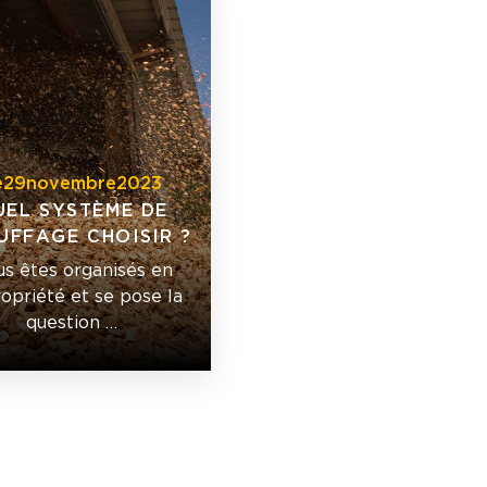
e
29
novembre
2023
UEL SYSTÈME DE
UFFAGE CHOISIR ?
s êtes organisés en
opriété et se pose la
question …