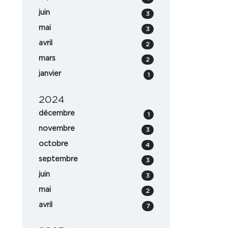
juin
3
mai
3
avril
2
mars
2
janvier
1
2024
décembre
1
novembre
3
octobre
4
septembre
3
juin
3
mai
2
avril
7