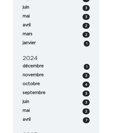
juin
3
mai
3
avril
2
mars
2
janvier
1
2024
décembre
1
novembre
3
octobre
4
septembre
3
juin
3
mai
2
avril
7