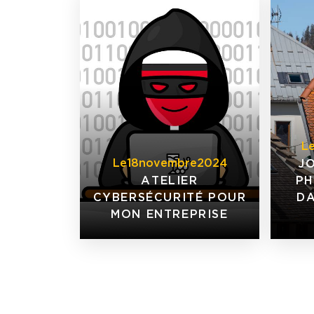
L
Le
18
novembre
2024
J
ATELIER
P
CYBERSÉCURITÉ POUR
DA
MON ENTREPRISE