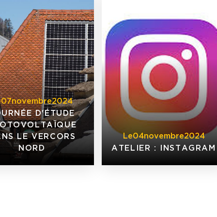
e
07
novembre
2024
OURNÉE D'ÉTUDE
HOTOVOLTAÏQUE
Le
04
novembre
2024
NS LE VERCORS
NORD
ATELIER : INSTAGRAM