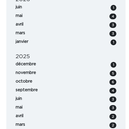
juin
1
mai
4
avril
3
mars
3
janvier
1
2025
décembre
1
novembre
5
octobre
6
septembre
4
juin
3
mai
3
avril
2
mars
2