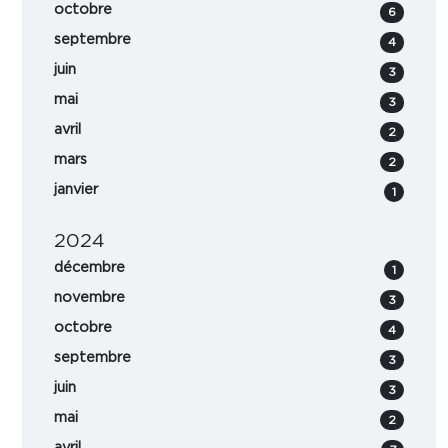
octobre
6
septembre
4
juin
3
mai
3
avril
2
mars
2
janvier
1
2024
décembre
1
novembre
3
octobre
4
septembre
3
juin
3
mai
2
avril