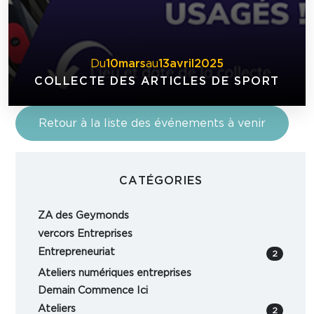
Du
10
mars
au
13
avril
2025
COLLECTE DES ARTICLES DE SPORT
Retour à la liste des événements à venir
CATÉGORIES
ZA des Geymonds
vercors Entreprises
Entrepreneuriat
2
Ateliers numériques entreprises
Demain Commence Ici
Ateliers
2