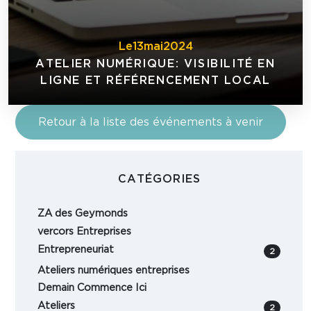
Le
13
mai
2024
ATELIER NUMÉRIQUE: VISIBILITÉ EN
LIGNE ET RÉFÉRENCEMENT LOCAL
Retour à la liste des événements à venir
CATÉGORIES
ZA des Geymonds
vercors Entreprises
Entrepreneuriat
2
Ateliers numériques entreprises
Demain Commence Ici
Ateliers
2