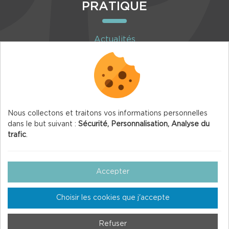
PRATIQUE
Actualités
Agenda
Inscription à la newsletter
Nous collectons et traitons vos informations personnelles
dans le but suivant :
Sécurité, Personnalisation, Analyse du
trafic
.
© 2026 Vercors.org — Tous droits réservés
Mentions légales
Accepter
Gestion des Cookies
Choisir les cookies que j'accepte
Crédits
Plan du site
Refuser