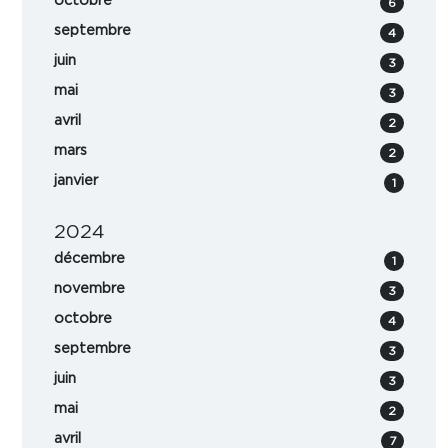
octobre
6
septembre
4
juin
3
mai
3
avril
2
mars
2
janvier
1
2024
décembre
1
novembre
3
octobre
4
septembre
3
juin
3
mai
2
avril
7