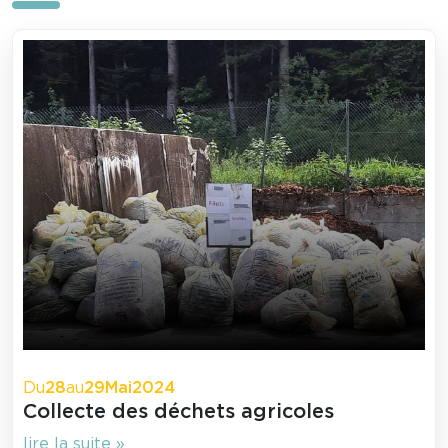
Du
28
au
29
Mai
2024
Collecte des déchets agricoles
lire la suite »