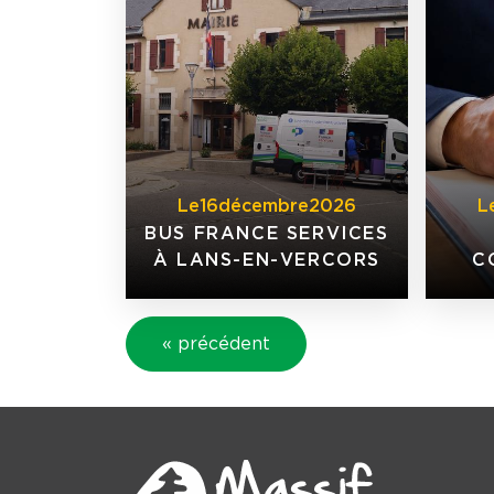
Le
16
décembre
2026
L
BUS FRANCE SERVICES
À LANS-EN-VERCORS
C
« précédent