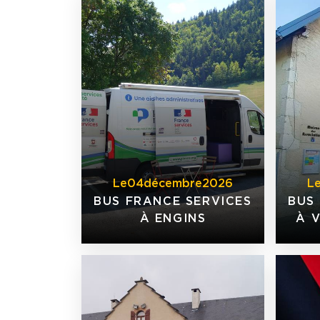
Le
04
décembre
2026
L
BUS FRANCE SERVICES
BUS
À ENGINS
À 