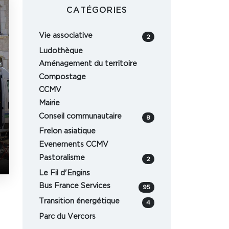
CATÉGORIES
Vie associative
2
Ludothèque
Aménagement du territoire
Compostage
CCMV
Mairie
Conseil communautaire
8
Frelon asiatique
S
Evenements CCMV
Pastoralisme
2
Le Fil d'Engins
Bus France Services
95
Transition énergétique
4
Parc du Vercors