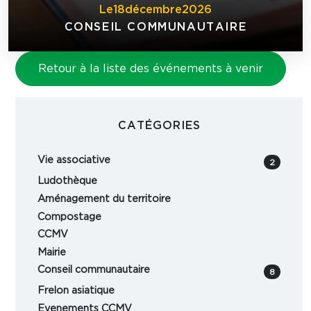
Le
18
décembre
2026
CONSEIL COMMUNAUTAIRE
Retour à la liste des événements à venir
CATÉGORIES
Vie associative
2
Ludothèque
Aménagement du territoire
Compostage
CCMV
Mairie
Conseil communautaire
8
Frelon asiatique
Evenements CCMV