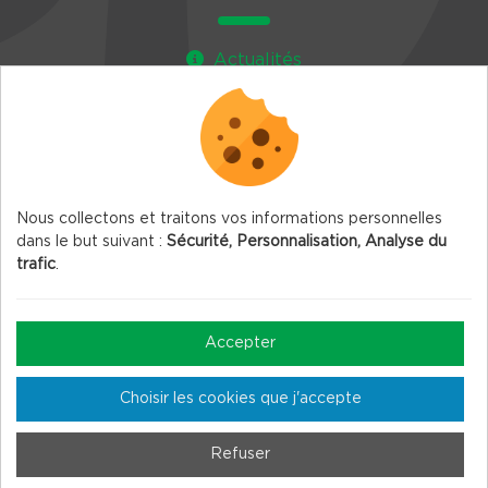
Actualités
Agenda
Newsletter
Nous collectons et traitons vos informations personnelles
dans le but suivant :
Sécurité, Personnalisation, Analyse du
trafic
.
© 2026 Vercors.org — Tous droits réservés
Mentions légales
Accepter
Gestion des Cookies
Choisir les cookies que j'accepte
Crédits
Plan du site
Refuser
Fait en France par