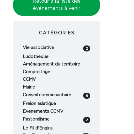
Retour à la liste des
événements à venir
CATÉGORIES
Vie associative
2
Ludothèque
Aménagement du territoire
Compostage
CCMV
Mairie
Conseil communautaire
8
Frelon asiatique
Evenements CCMV
Pastoralisme
2
Le Fil d'Engins