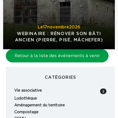
Le
17
novembre
2026
WEBINAIRE : RÉNOVER SON BÂTI
ANCIEN (PIERRE, PISÉ, MÂCHEFER)
Retour à la liste des événements à venir
CATÉGORIES
Vie associative
2
Ludothèque
Aménagement du territoire
Compostage