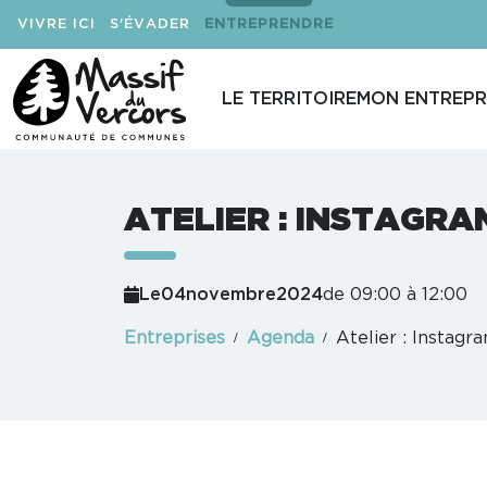
VIVRE ICI
S'ÉVADER
ENTREPRENDRE
LE TERRITOIRE
MON ENTREPR
ATELIER : INSTAGRA
Le
04
novembre
2024
de 09:00 à 12:00
Entreprises
Agenda
Atelier : Instagr