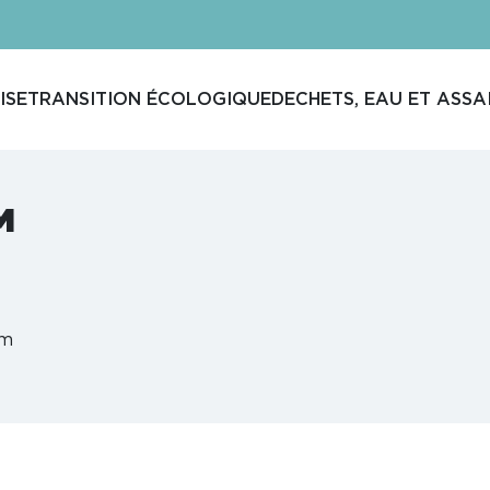
ISE
TRANSITION ÉCOLOGIQUE
DECHETS, EAU ET ASSA
M
am