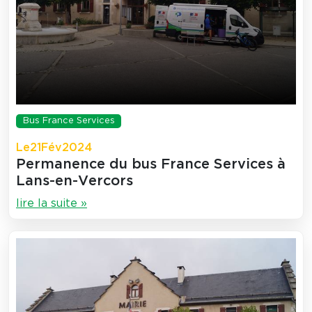
Bus France Services
Le
21
Fév
2024
Permanence du bus France Services à
Lans-en-Vercors
lire la suite »