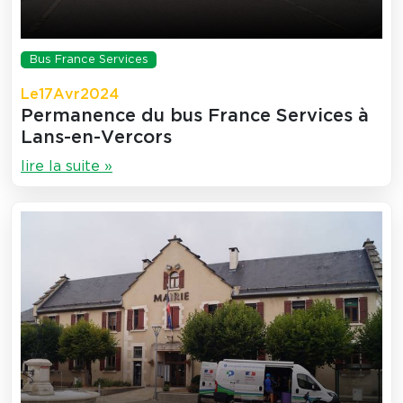
Bus France Services
Le
17
Avr
2024
Permanence du bus France Services à
Lans-en-Vercors
lire la suite »