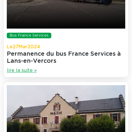
Bus France Services
Le
27
Mar
2024
Permanence du bus France Services à
Lans-en-Vercors
lire la suite »