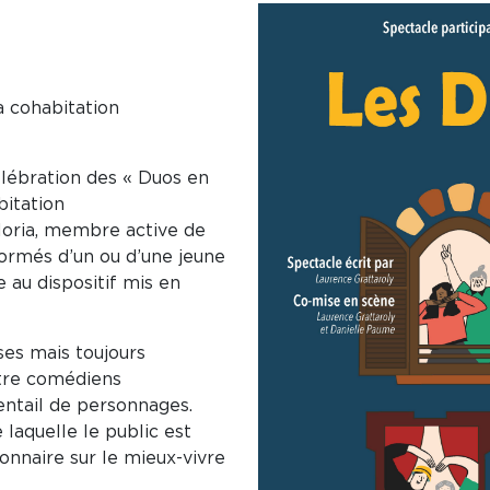
a cohabitation
élébration des « Duos en
bitation
loria, membre active de
 formés d’un ou d’une jeune
e au dispositif mis en
ses mais toujours
atre comédiens
ventail de personnages.
 laquelle le public est
onnaire sur le mieux-vivre