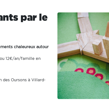
ants par le
oments chaleureux autour
ou 12€/an/famille en
n des Oursons à Villard-