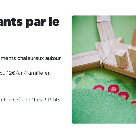
ants par le
oments chaleureux autour
ou 12€/an/famille en
nt la Crèche “Les 3 P’tits