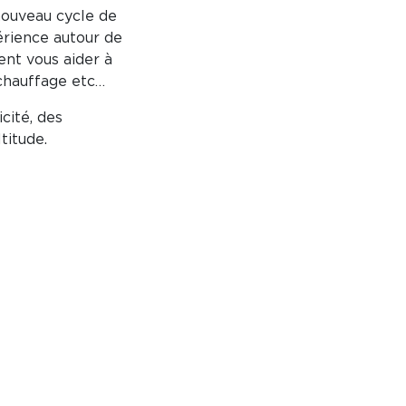
nouveau cycle de
érience autour de
ent vous aider à
chauffage etc…
cité, des
titude.