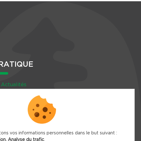
RATIQUE
Actualités
Agenda
Newsletter
tons vos informations personnelles dans le but suivant :
ion, Analyse du trafic
.