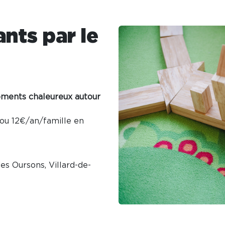
ants par le
oments chaleureux autour
ou 12€/an/famille en
des Oursons, Villard-de-