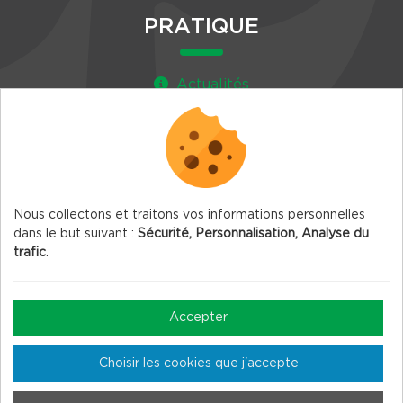
PRATIQUE
Actualités
Agenda
Newsletter
Nous collectons et traitons vos informations personnelles
dans le but suivant :
Sécurité, Personnalisation, Analyse du
trafic
.
© 2026 Vercors.org — Tous droits réservés
Mentions légales
Accepter
Gestion des Cookies
Choisir les cookies que j'accepte
Crédits
Plan du site