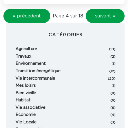
« précédent
Page 4 sur 18
suivant »
CATÉGORIES
Agriculture
(10)
Travaux
(2)
Environnement
(1)
Transition énergétique
(12)
Vie intercommunale
(20)
Mes loisirs
(1)
Bien vieillir
(8)
Habitat
(6)
Vie associative
(6)
Economie
(4)
Vie Locale
(3)