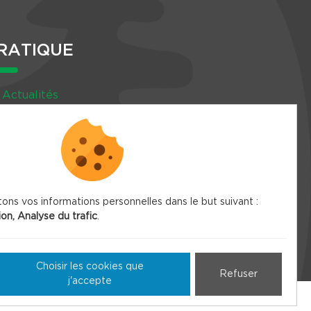
RATIQUE
Actualités
Agenda
Newsletter
tons vos informations personnelles dans le but suivant :
ion, Analyse du trafic
.
Choisir les cookies que
Refuser
j'accepte
Plan du site
Fait en France par