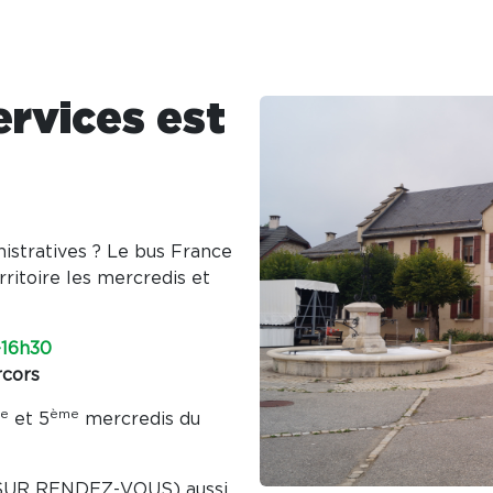
ervices est
istratives ? Le bus France
ritoire les mercredis et
16h30
cors
e
ème
et 5
mercredis du
(SUR RENDEZ-VOUS) aussi