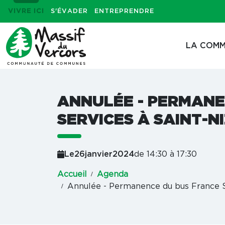
VIVRE ICI
S'ÉVADER
ENTREPRENDRE
LA COMM
ANNULÉE - PERMANE
SERVICES À SAINT-
Le
26
janvier
2024
de 14:30 à 17:30
Accueil
Agenda
Annulée - Permanence du bus France S