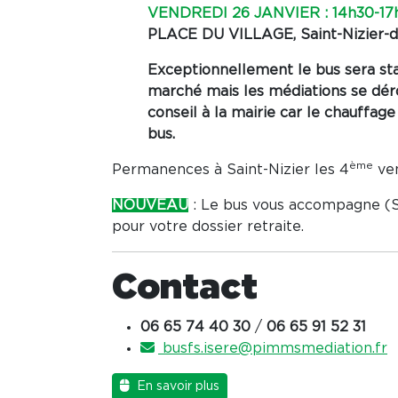
VENDREDI 26 JANVIER : 14h30-17
PLACE DU VILLAGE, Saint-Nizier-
Exceptionnellement le bus sera sta
marché mais les médiations se déro
conseil à la mairie car le chauffag
bus.
ème
Permanences à Saint-Nizier les 4
ven
NOUVEAU
: Le bus vous accompagne 
pour votre dossier retraite.
Contact
06 65 74 40 30
/
06 65 91 52 31
busfs.isere@pimmsmediation.fr
En savoir plus