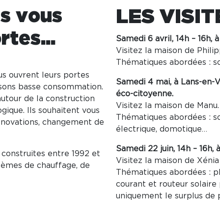
es vous
LES VISIT
tes...
Samedi 6 avril, 14h – 16h,
Visitez la maison de Philip
Thématiques abordées : so
us ouvrent leurs portes
Samedi 4 mai, à Lans-en-Ve
isons basse consommation.
éco-citoyenne.
utour de la construction
Visitez la maison de Manu.
gique. Ils souhaitent vous
Thématiques abordées : s
 rénovations, changement de
électrique, domotique…
Samedi 22 juin, 14h – 16h,
construites entre 1992 et
Visitez la maison de Xénia 
stèmes de chauffage, de
Thématiques abordées : ph
courant et routeur solaire
uniquement le surplus de p