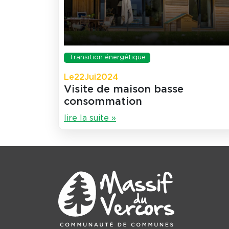
Transition énergétique
Le
22
Jui
2024
Visite de maison basse
consommation
lire la suite »