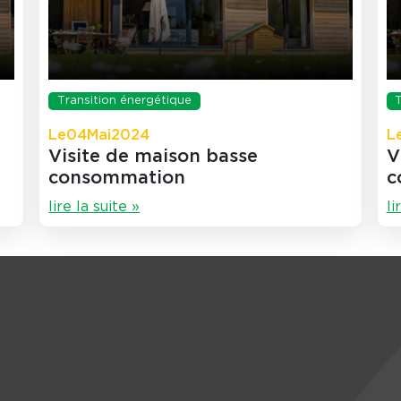
Transition énergétique
Le
04
Mai
2024
L
Visite de maison basse
V
consommation
c
lire la suite »
li