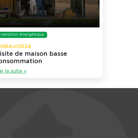
Transition énergétique
e
06
Avr
2024
isite de maison basse
onsommation
re la suite »