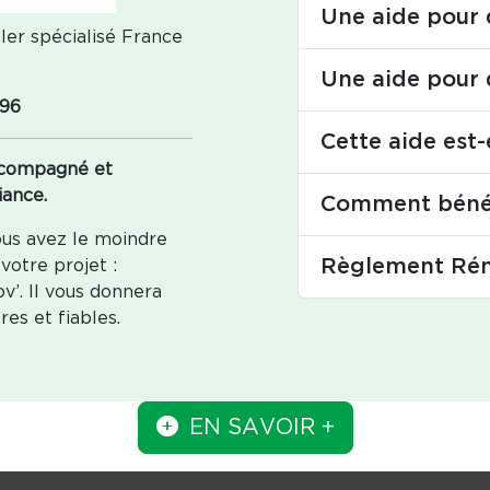
Une aide pour 
ler spécialisé France
Une aide pour 
 96
Cette aide est-
accompagné et
iance.
Comment bénéfi
ous avez le moindre
Règlement Ré
otre projet :
v’. Il vous donnera
es et fiables.
EN SAVOIR +