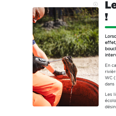
Le
!
Lorsq
effet
bouch
inter
En ca
riviè
WC (l
dans 
Les l
écolo
désin