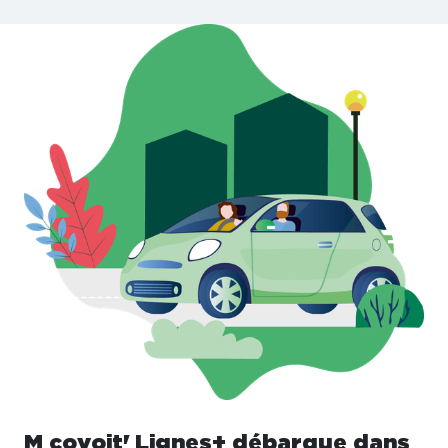
M covoit' Lignes+ débarque dans