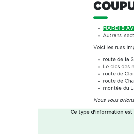
COUPU
MARDI 8 AVR
Autrans, sec
Voici les rues im
route de la 
Le clos des 
route de Cla
route de Ch
montée du L
Nous vous prions
Ce type d'information est