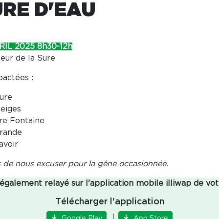
RE D'EAU
IL 2025 8h30-12h
teur de la Sure
pactées :
Sure
neiges
ire Fontaine
arande
avoir
 de nous excuser pour la gêne occasionnée.
 également relayé sur l'application mobile illiwap de v
Télécharger l'application
│
Google Play
App Store