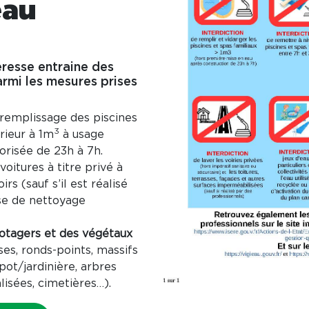
'eau
resse entraine des
armi les mesures prises
 remplissage des piscines
3
rieur à 1m
à usage
torisée de 23h à 7h.
voitures à titre privé à
irs (sauf s’il est réalisé
ise de nettoyage
potagers et des végétaux
ses, ronds-points, massifs
ot/jardinière, arbres
lisées, cimetières…).