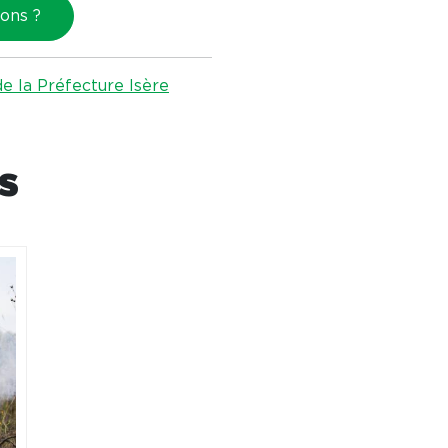
ions ?
 la Préfecture Isère
es