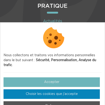
PRATIQUE
Actualités
Agenda
Inscription à la newsletter
Nous collectons et traitons vos informations personnelles
dans le but suivant :
Sécurité, Personnalisation, Analyse du
trafic
.
© 2026 Vercors.org — Tous droits réservés
Mentions légales
Accepter
Gestion des Cookies
Choisir les cookies que j'accepte
Crédits
Plan du site