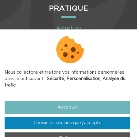
PRATIQUE
Actualités
Agenda
Inscription à la newsletter
Nous collectons et traitons vos informations personnelles
dans le but suivant :
Sécurité, Personnalisation, Analyse du
trafic
.
© 2026 Vercors.org — Tous droits réservés
Mentions légales
Accepter
Gestion des Cookies
Choisir les cookies que j'accepte
Crédits
Plan du site