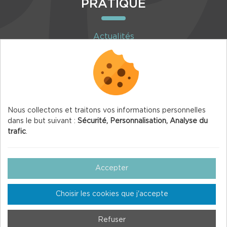
PRATIQUE
Actualités
Agenda
Inscription à la newsletter
Nous collectons et traitons vos informations personnelles
dans le but suivant :
Sécurité, Personnalisation, Analyse du
trafic
.
© 2026 Vercors.org — Tous droits réservés
Mentions légales
Accepter
Gestion des Cookies
Choisir les cookies que j'accepte
Crédits
Plan du site
Refuser