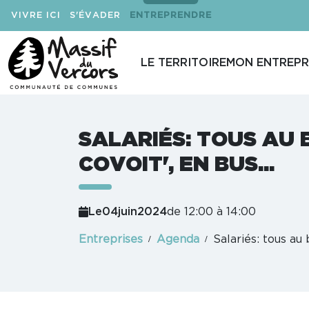
VIVRE ICI
S'ÉVADER
ENTREPRENDRE
LE TERRITOIRE
MON ENTREPR
SALARIÉS: TOUS AU 
COVOIT', EN BUS...
Le
04
juin
2024
de 12:00 à 14:00
Entreprises
Agenda
Salariés: tous au b