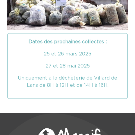
Dates des prochaines collectes :
25 et 26 mars 2025
27 et 28 mai 2025
Uniquement à la déchèterie de Villard de
Lans de 8H à 12H et de 14H à 16H.