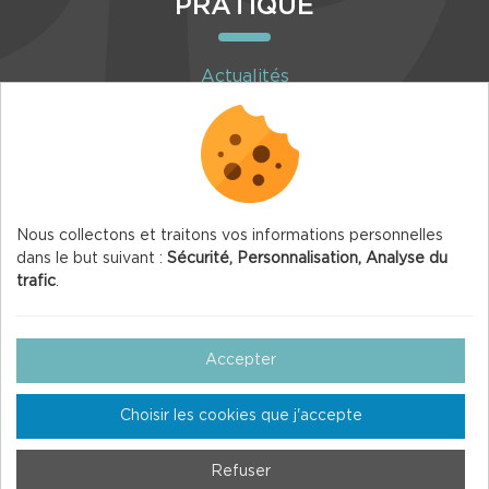
PRATIQUE
Actualités
Agenda
Inscription à la newsletter
Nous collectons et traitons vos informations personnelles
dans le but suivant :
Sécurité, Personnalisation, Analyse du
trafic
.
© 2026 Vercors.org — Tous droits réservés
Mentions légales
Accepter
Gestion des Cookies
Choisir les cookies que j'accepte
Crédits
Plan du site
Refuser