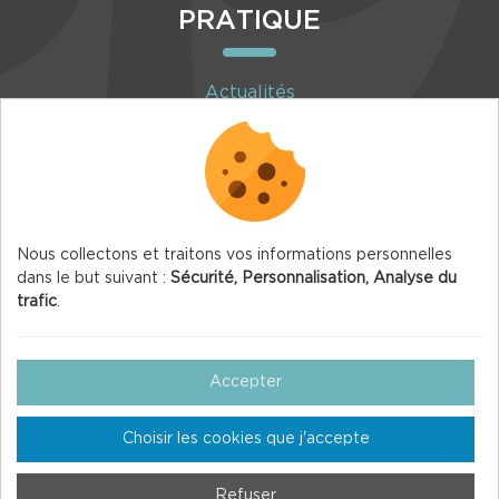
PRATIQUE
Actualités
Agenda
Inscription à la newsletter
Nous collectons et traitons vos informations personnelles
dans le but suivant :
Sécurité, Personnalisation, Analyse du
trafic
.
© 2026 Vercors.org — Tous droits réservés
Mentions légales
Accepter
Gestion des Cookies
Choisir les cookies que j'accepte
Crédits
Plan du site
Refuser